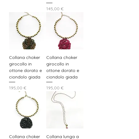
Prezzo
145,00 €
Collana choker
Collana choker
girocollo in
girocollo in
ottone dorato e
ottone dorato e
ciondolo giada
ciondolo giada
Prezzo
Prezzo
195,00 €
195,00 €
Collana choker
Collana lunga a