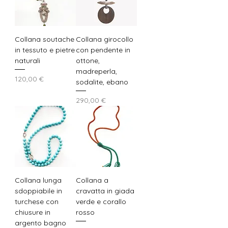
Collana soutache
Collana girocollo
in tessuto e pietre
con pendente in
naturali
ottone,
madreperla,
Prezzo
120,00 €
sodalite, ebano
Prezzo
290,00 €
Collana lunga
Collana a
sdoppiabile in
cravatta in giada
turchese con
verde e corallo
chiusure in
rosso
argento bagno