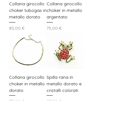
Collana girocollo
Collana girocollo
choker tubogas in
choker in metallo
metallo dorato
argentato
Prezzo
Prezzo
85,00 €
75,00 €
Collana girocollo
Spilla rana in
choker in metallo
metallo dorato e
dorato
cristalli colorati
Prezzo
Prezzo
75,00 €
97,00 €