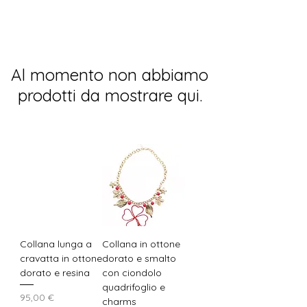
Al momento non abbiamo
prodotti da mostrare qui.
Collana lunga a
Collana in ottone
cravatta in ottone
dorato e smalto
dorato e resina
con ciondolo
quadrifoglio e
Prezzo
95,00 €
charms