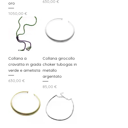
Prezzo
630,00 €
oro
Prezzo
1050,00 €
Collana a
Collana girocollo
cravatta in giada
choker tubogas in
verde e ametista
metallo
argentato
Prezzo
630,00 €
Prezzo
85,00 €