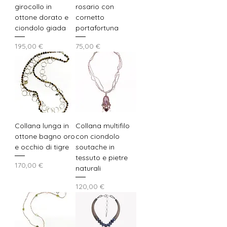
girocollo in
rosario con
ottone dorato e
cornetto
ciondolo giada
portafortuna
Prezzo
Prezzo
195,00 €
75,00 €
Collana lunga in
Collana multifilo
ottone bagno oro
con ciondolo
e occhio di tigre
soutache in
tessuto e pietre
Prezzo
170,00 €
naturali
Prezzo
120,00 €