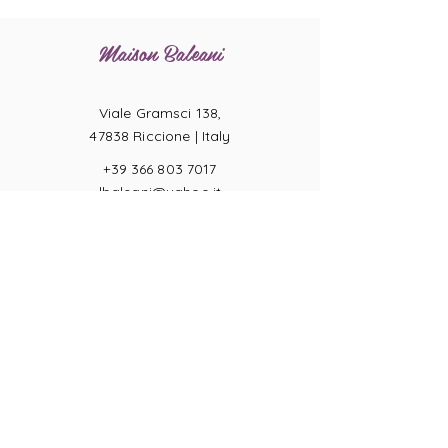
Maison Baleani
Viale Gramsci 138,
47838 Riccione |
Italy
+39 366 803 7017
lbaleani@yahoo.it
P.IVA
04057710404
Misure Anelli
Condizioni di Vendita
Resi
Pagamenti