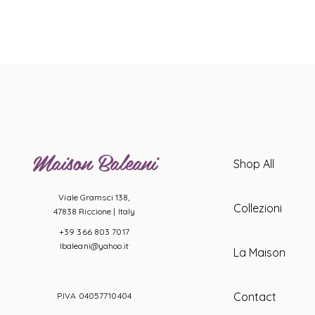
Maison Baleani
Shop All
Viale Gramsci 138,
Collezioni
47838 Riccione |
Italy
+39 366 803 7017
lbaleani@yahoo.it
La Maison
Contact
P.IVA 04057710404