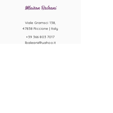
Maison Baleani
Viale Gramsci 138,
47838 Riccione |
Italy
+39 366 803 7017
lbaleani@yahoo.it
P.IVA
04057710404
Misure Anelli
Condizioni di Vendita
Resi
Pagamenti
Legge sulla Privacy