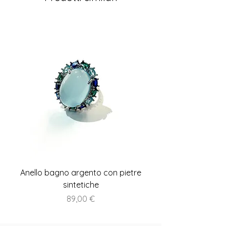
Anello bagno argento con pietre
Anello piatto stile A
sintetiche
Prezzo
89,00 €