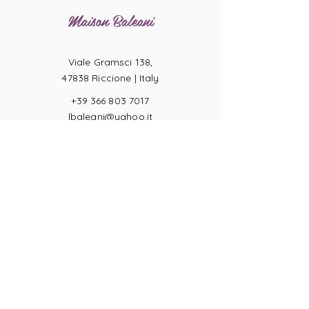
Maison Baleani
Viale Gramsci 138,
47838 Riccione |
Italy
+39 366 803 7017
lbaleani@yahoo.it
P.IVA
04057710404
Misure Anelli
Condizioni di Vendita
Resi
Pagamenti
Legge sulla Privacy