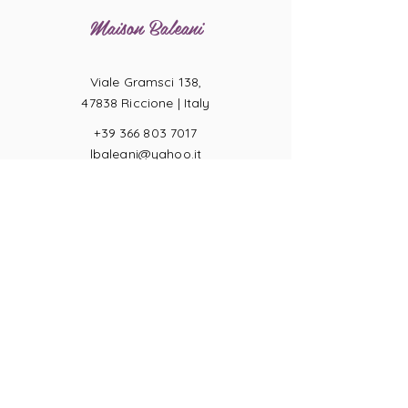
Maison Baleani
Viale Gramsci 138,
47838 Riccione |
Italy
+39 366 803 7017
lbaleani@yahoo.it
P.IVA
04057710404
Ring sizes
Terms of Sale
Returns
Payments
Privacy Act